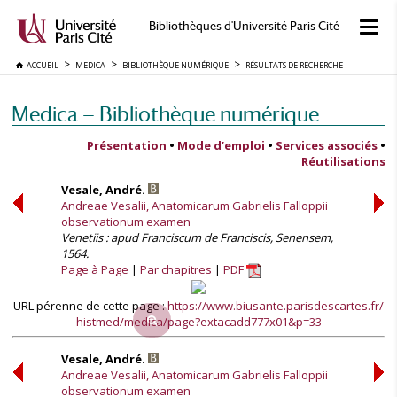
Bibliothèques d'Université Paris Cité
ACCUEIL
MEDICA
BIBLIOTHÈQUE NUMÉRIQUE
RÉSULTATS DE RECHERCHE
Medica — Bibliothèque numérique
Présentation
•
Mode d’emploi
•
Services associés
•
Réutilisations
Vesale, André.
Andreae Vesalii, Anatomicarum Gabrielis Falloppii
observationum examen
Venetiis : apud Franciscum de Franciscis, Senensem,
1564.
Page à Page
Par chapitres
PDF
URL pérenne de cette page :
https://www.biusante.parisdescartes.fr/
histmed/medica/page?extacadd777x01&p=33
Vesale, André.
Andreae Vesalii, Anatomicarum Gabrielis Falloppii
observationum examen