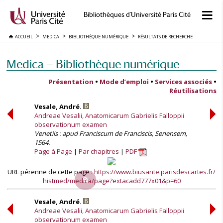
Bibliothèques d'Université Paris Cité
ACCUEIL
MEDICA
BIBLIOTHÈQUE NUMÉRIQUE
RÉSULTATS DE RECHERCHE
Medica — Bibliothèque numérique
Présentation
•
Mode d’emploi
•
Services associés
•
Réutilisations
Vesale, André.
Andreae Vesalii, Anatomicarum Gabrielis Falloppii
observationum examen
Venetiis : apud Franciscum de Franciscis, Senensem,
1564.
Page à Page
Par chapitres
PDF
URL pérenne de cette page :
https://www.biusante.parisdescartes.fr/
histmed/medica/page?extacadd777x01&p=60
Vesale, André.
Andreae Vesalii, Anatomicarum Gabrielis Falloppii
observationum examen