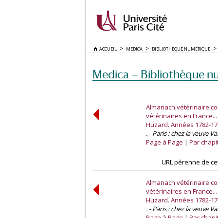
ACCUEIL
MEDICA
BIBLIOTHÈQUE NUMÉRIQUE
Medica — Bibliothèque n
Almanach vétérinaire co
vétérinaires en France..
Huzard. Années 1782-17
. - Paris : chez la veuve V
Page à Page
Par chapi
URL pérenne de cet
Almanach vétérinaire co
vétérinaires en France..
Huzard. Années 1782-17
. - Paris : chez la veuve V
Page à Page
Par chapi