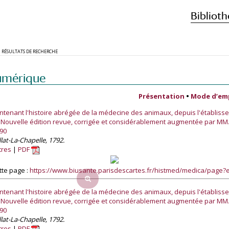
Biblioth
RÉSULTATS DE RECHERCHE
umérique
Présentation
•
Mode d’em
ntenant l'histoire abrégée de la médecine des animaux, depuis l'établiss
. Nouvelle édition revue, corrigée et considérablement augmentée par MM.
90
allat-La-Chapelle, 1792.
tres
PDF
te page :
https://www.biusante.parisdescartes.fr/histmed/medica/page?
ntenant l'histoire abrégée de la médecine des animaux, depuis l'établiss
. Nouvelle édition revue, corrigée et considérablement augmentée par MM.
90
allat-La-Chapelle, 1792.
tres
PDF