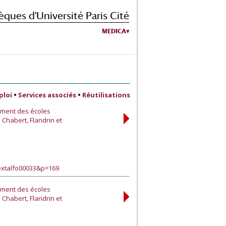
èques d'Université Paris Cité
MEDICA
ploi
•
Services associés
•
Réutilisations
ement des écoles
 Chabert, Flandrin et
extalfo00033&p=169
ement des écoles
 Chabert, Flandrin et