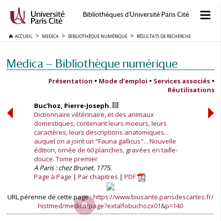
Bibliothèques d'Université Paris Cité
ACCUEIL
MEDICA
BIBLIOTHÈQUE NUMÉRIQUE
RÉSULTATS DE RECHERCHE
Medica — Bibliothèque numérique
Présentation
•
Mode d’emploi
•
Services associés
•
Réutilisations
Buc'hoz, Pierre-Joseph.
Dictionnaire vétérinaire, et des animaux
domestiques, contenant leurs moeurs, leurs
caractères, leurs descriptions anatomiques...
auquel on a joint un "Fauna gallicus"... Nouvelle
édition, ornée de 60 planches, gravées en taille-
douce. Tome premier
A Paris : chez Brunet, 1775.
Page à Page
Par chapitres
PDF
URL pérenne de cette page :
https://www.biusante.parisdescartes.fr/
histmed/medica/page?extalfobuchozx01&p=140