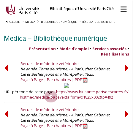
Bibliothèques d'Université Paris Cité
ACCUEIL
MEDICA
BIBLIOTHÈQUE NUMÉRIQUE
RÉSULTATS DE RECHERCHE
Medica — Bibliothèque numérique
Présentation
•
Mode d’emploi
•
Services associés
•
Réutilisations
Recueil de médecine vétérinaire.
IIe année. Tome deuxième. - A Paris, chez Gabon et
Cie et Béchet jeune et à Montpellier, 1825.
Page à Page
Par chapitres
PDF
URL pérenne de cette page :
https://www.biusante.parisdescartes.fr/
histmed/medica/page?extalformvx1825x002&p=492
Recueil de médecine vétérinaire.
IIe année. Tome deuxième. - A Paris, chez Gabon et
Cie et Béchet jeune et à Montpellier, 1825.
Page à Page
Par chapitres
PDF