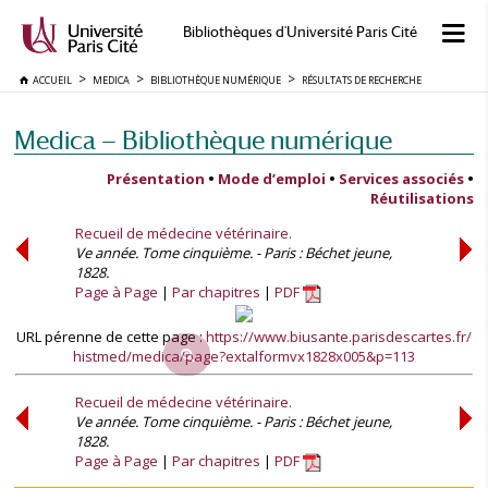
Bibliothèques d'Université Paris Cité
ACCUEIL
MEDICA
BIBLIOTHÈQUE NUMÉRIQUE
RÉSULTATS DE RECHERCHE
Medica — Bibliothèque numérique
Présentation
•
Mode d’emploi
•
Services associés
•
Réutilisations
Recueil de médecine vétérinaire.
Ve année. Tome cinquième. - Paris : Béchet jeune,
1828.
Page à Page
Par chapitres
PDF
URL pérenne de cette page :
https://www.biusante.parisdescartes.fr/
histmed/medica/page?extalformvx1828x005&p=113
Recueil de médecine vétérinaire.
Ve année. Tome cinquième. - Paris : Béchet jeune,
1828.
Page à Page
Par chapitres
PDF