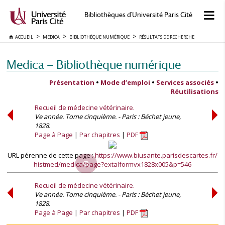
Bibliothèques d'Université Paris Cité
ACCUEIL
MEDICA
BIBLIOTHÈQUE NUMÉRIQUE
RÉSULTATS DE RECHERCHE
Medica — Bibliothèque numérique
Présentation
•
Mode d’emploi
•
Services associés
•
Réutilisations
Recueil de médecine vétérinaire.
Ve année. Tome cinquième. - Paris : Béchet jeune,
1828.
Page à Page
Par chapitres
PDF
URL pérenne de cette page :
https://www.biusante.parisdescartes.fr/
histmed/medica/page?extalformvx1828x005&p=546
Recueil de médecine vétérinaire.
Ve année. Tome cinquième. - Paris : Béchet jeune,
1828.
Page à Page
Par chapitres
PDF