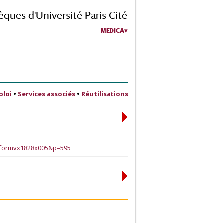
èques d'Université Paris Cité
MEDICA
ploi
•
Services associés
•
Réutilisations
alformvx1828x005&p=595