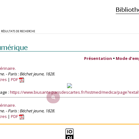
Biblioth
RÉSULTATS DE RECHERCHE
umérique
Présentation
•
Mode d’em
érinaire.
 - Paris : Béchet jeune, 1828.
tres
PDF
age :
https://www.biusante.parisdescartes.fr/histmed/medica/page?ext
érinaire.
 - Paris : Béchet jeune, 1828.
tres
PDF