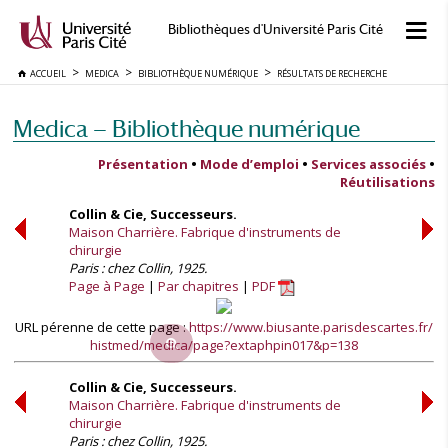
Bibliothèques d'Université Paris Cité
ACCUEIL
MEDICA
BIBLIOTHÈQUE NUMÉRIQUE
RÉSULTATS DE RECHERCHE
Medica — Bibliothèque numérique
Présentation
•
Mode d’emploi
•
Services associés
•
Réutilisations
Collin & Cie, Successeurs.
Maison Charrière. Fabrique d'instruments de
chirurgie
Paris : chez Collin, 1925.
Page à Page
Par chapitres
PDF
URL pérenne de cette page :
https://www.biusante.parisdescartes.fr/
histmed/medica/page?extaphpin017&p=138
Collin & Cie, Successeurs.
Maison Charrière. Fabrique d'instruments de
chirurgie
Paris : chez Collin, 1925.