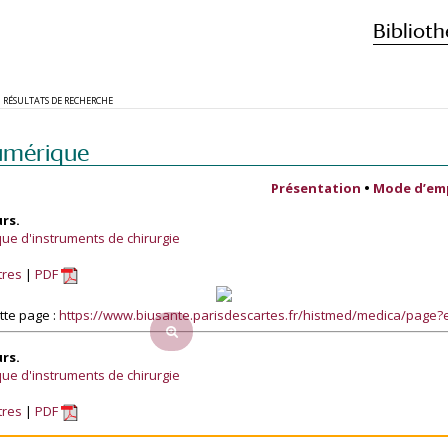
Biblioth
RÉSULTATS DE RECHERCHE
umérique
Présentation
•
Mode d’em
urs.
que d'instruments de chirurgie
tres
PDF
tte page :
https://www.biusante.parisdescartes.fr/histmed/medica/page
urs.
que d'instruments de chirurgie
tres
PDF