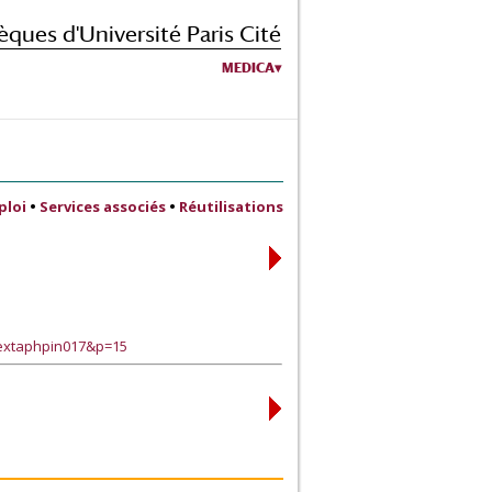
èques d'Université Paris Cité
MEDICA
ploi
•
Services associés
•
Réutilisations
?extaphpin017&p=15