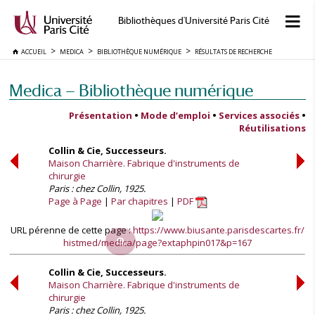
Bibliothèques d'Université Paris Cité
ACCUEIL
MEDICA
BIBLIOTHÈQUE NUMÉRIQUE
RÉSULTATS DE RECHERCHE
Medica — Bibliothèque numérique
Présentation
•
Mode d’emploi
•
Services associés
•
Réutilisations
Collin & Cie, Successeurs.
Maison Charrière. Fabrique d'instruments de
chirurgie
Paris : chez Collin, 1925.
Page à Page
Par chapitres
PDF
URL pérenne de cette page :
https://www.biusante.parisdescartes.fr/
histmed/medica/page?extaphpin017&p=167
Collin & Cie, Successeurs.
Maison Charrière. Fabrique d'instruments de
chirurgie
Paris : chez Collin, 1925.