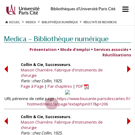
Bibliothèques d'Université Paris Cité
ACCUEIL
MEDICA
BIBLIOTHÈQUE NUMÉRIQUE
RÉSULTATS DE RECHERCHE
Medica — Bibliothèque numérique
Présentation
•
Mode d’emploi
•
Services associés
•
Réutilisations
Collin & Cie, Successeurs.
Maison Charrière. Fabrique d'instruments de
chirurgie
Paris : chez Collin, 1925.
Page à Page
Par chapitres
PDF
URL pérenne de cette page :
https://www.biusante.parisdescartes.fr/
histmed/medica/page?extaphpin017&p=206
Collin & Cie, Successeurs.
Maison Charrière. Fabrique d'instruments de
chirurgie
Paris : chez Collin, 1925.