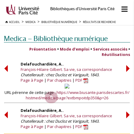
Bibliothèques d'Université Paris Cité
ACCUEIL
MEDICA
BIBLIOTHÈQUE NUMÉRIQUE
RÉSULTATS DE RECHERCHE
Medica — Bibliothèque numérique
Présentation
•
Mode d’emploi
•
Services associés
•
Réutilisations
Delafouchardière, A..
François-Hilaire Gilbert. Sa vie, sa correspondance
Chatellerault : chez Ducloz et Varigault, 1843.
Page à Page
Par chapitres
PDF
URL pérenne de cette page :
https://www.biusante.parisdescartes.fr/
histmed/medica/page?extbmpoitdp350&p=26
Delafouchardière, A..
François-Hilaire Gilbert. Sa vie, sa correspondance
Chatellerault : chez Ducloz et Varigault, 1843.
Page à Page
Par chapitres
PDF