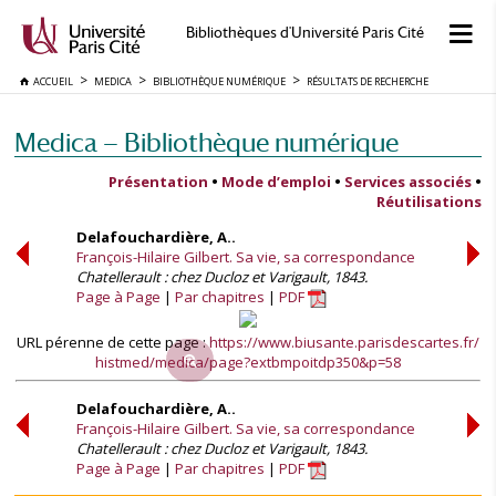
Bibliothèques d'Université Paris Cité
ACCUEIL
MEDICA
BIBLIOTHÈQUE NUMÉRIQUE
RÉSULTATS DE RECHERCHE
Medica — Bibliothèque numérique
Présentation
•
Mode d’emploi
•
Services associés
•
Réutilisations
Delafouchardière, A..
François-Hilaire Gilbert. Sa vie, sa correspondance
Chatellerault : chez Ducloz et Varigault, 1843.
Page à Page
Par chapitres
PDF
URL pérenne de cette page :
https://www.biusante.parisdescartes.fr/
histmed/medica/page?extbmpoitdp350&p=58
Delafouchardière, A..
François-Hilaire Gilbert. Sa vie, sa correspondance
Chatellerault : chez Ducloz et Varigault, 1843.
Page à Page
Par chapitres
PDF