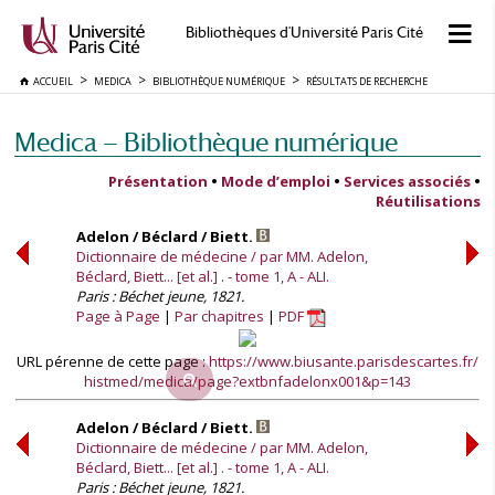
Bibliothèques d'Université Paris Cité
ACCUEIL
MEDICA
BIBLIOTHÈQUE NUMÉRIQUE
RÉSULTATS DE RECHERCHE
Medica — Bibliothèque numérique
Présentation
•
Mode d’emploi
•
Services associés
•
Réutilisations
Adelon / Béclard / Biett.
Dictionnaire de médecine / par MM. Adelon,
Béclard, Biett... [et al.] . - tome 1, A - ALI.
Paris : Béchet jeune, 1821.
Page à Page
Par chapitres
PDF
URL pérenne de cette page :
https://www.biusante.parisdescartes.fr/
histmed/medica/page?extbnfadelonx001&p=143
Adelon / Béclard / Biett.
Dictionnaire de médecine / par MM. Adelon,
Béclard, Biett... [et al.] . - tome 1, A - ALI.
Paris : Béchet jeune, 1821.