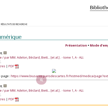
Biblioth
RÉSULTATS DE RECHERCHE
umérique
Présentation
•
Mode d’em
tt.
 par MM. Adelon, Béclard, Biett... [et al.] . - tome 1, A - ALI.
.
tres
PDF
 page :
https://www.biusante.parisdescartes.fr/histmed/medica/page?e
tt.
 par MM. Adelon, Béclard, Biett... [et al.] . - tome 1, A - ALI.
.
tres
PDF