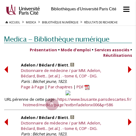
Bibliothèques d'Université Paris Cité
ACCUEIL
MEDICA
BIBLIOTHÈQUE NUMÉRIQUE
RÉSULTATS DE RECHERCHE
Medica — Bibliothèque numérique
Présentation
•
Mode d’emploi
•
Services associés
•
Réutilisations
Adelon / Béclard / Biett.
Dictionnaire de médecine / par MM. Adelon,
Béclard, Biett... [et al.] . - tome 6, COP - DIG.
Paris : Béchet jeune, 1823.
Page à Page
Par chapitres
PDF
URL pérenne de cette page :
https://www.biusante.parisdescartes.fr/
histmed/medica/page?extbnfadelonx006&p=586
Adelon / Béclard / Biett.
Dictionnaire de médecine / par MM. Adelon,
Béclard, Biett... [et al.] . - tome 6, COP - DIG.
Paris : Béchet jeune, 1823.