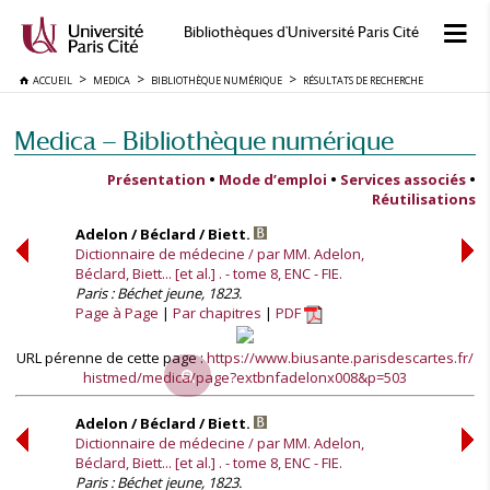
Bibliothèques d'Université Paris Cité
ACCUEIL
MEDICA
BIBLIOTHÈQUE NUMÉRIQUE
RÉSULTATS DE RECHERCHE
Medica — Bibliothèque numérique
Présentation
•
Mode d’emploi
•
Services associés
•
Réutilisations
Adelon / Béclard / Biett.
Dictionnaire de médecine / par MM. Adelon,
Béclard, Biett... [et al.] . - tome 8, ENC - FIE.
Paris : Béchet jeune, 1823.
Page à Page
Par chapitres
PDF
URL pérenne de cette page :
https://www.biusante.parisdescartes.fr/
histmed/medica/page?extbnfadelonx008&p=503
Adelon / Béclard / Biett.
Dictionnaire de médecine / par MM. Adelon,
Béclard, Biett... [et al.] . - tome 8, ENC - FIE.
Paris : Béchet jeune, 1823.