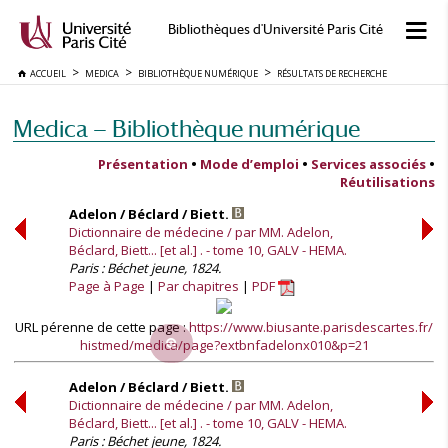
Bibliothèques d'Université Paris Cité
ACCUEIL
MEDICA
BIBLIOTHÈQUE NUMÉRIQUE
RÉSULTATS DE RECHERCHE
Medica — Bibliothèque numérique
Présentation
•
Mode d’emploi
•
Services associés
•
Réutilisations
Adelon / Béclard / Biett.
Dictionnaire de médecine / par MM. Adelon,
Béclard, Biett... [et al.] . - tome 10, GALV - HEMA.
Paris : Béchet jeune, 1824.
Page à Page
Par chapitres
PDF
URL pérenne de cette page :
https://www.biusante.parisdescartes.fr/
histmed/medica/page?extbnfadelonx010&p=21
Adelon / Béclard / Biett.
Dictionnaire de médecine / par MM. Adelon,
Béclard, Biett... [et al.] . - tome 10, GALV - HEMA.
Paris : Béchet jeune, 1824.