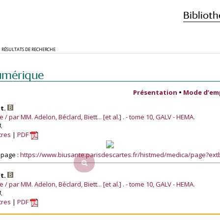
Biblioth
RÉSULTATS DE RECHERCHE
umérique
Présentation
•
Mode d’em
tt.
/ par MM. Adelon, Béclard, Biett... [et al.] . - tome 10, GALV - HEMA.
.
tres
PDF
 page :
https://www.biusante.parisdescartes.fr/histmed/medica/page?ex
tt.
/ par MM. Adelon, Béclard, Biett... [et al.] . - tome 10, GALV - HEMA.
.
tres
PDF