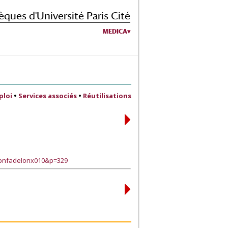
èques d'Université Paris Cité
MEDICA
ploi
•
Services associés
•
Réutilisations
tbnfadelonx010&p=329