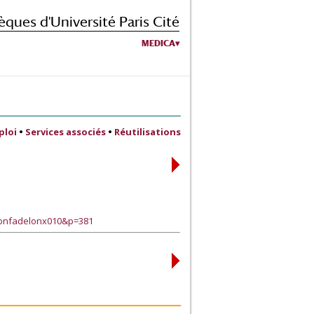
èques d'Université Paris Cité
MEDICA
ploi
•
Services associés
•
Réutilisations
tbnfadelonx010&p=381