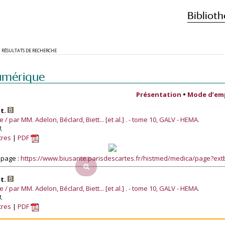
Biblioth
RÉSULTATS DE RECHERCHE
umérique
Présentation
•
Mode d’em
tt.
/ par MM. Adelon, Béclard, Biett... [et al.] . - tome 10, GALV - HEMA.
.
tres
PDF
 page :
https://www.biusante.parisdescartes.fr/histmed/medica/page?ex
tt.
/ par MM. Adelon, Béclard, Biett... [et al.] . - tome 10, GALV - HEMA.
.
tres
PDF