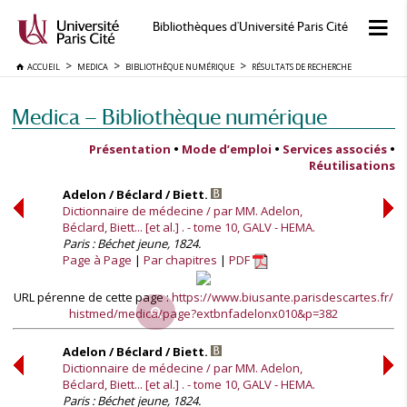
Bibliothèques d'Université Paris Cité
ACCUEIL
MEDICA
BIBLIOTHÈQUE NUMÉRIQUE
RÉSULTATS DE RECHERCHE
Medica — Bibliothèque numérique
Présentation
•
Mode d’emploi
•
Services associés
•
Réutilisations
Adelon / Béclard / Biett.
Dictionnaire de médecine / par MM. Adelon,
Béclard, Biett... [et al.] . - tome 10, GALV - HEMA.
Paris : Béchet jeune, 1824.
Page à Page
Par chapitres
PDF
URL pérenne de cette page :
https://www.biusante.parisdescartes.fr/
histmed/medica/page?extbnfadelonx010&p=382
Adelon / Béclard / Biett.
Dictionnaire de médecine / par MM. Adelon,
Béclard, Biett... [et al.] . - tome 10, GALV - HEMA.
Paris : Béchet jeune, 1824.