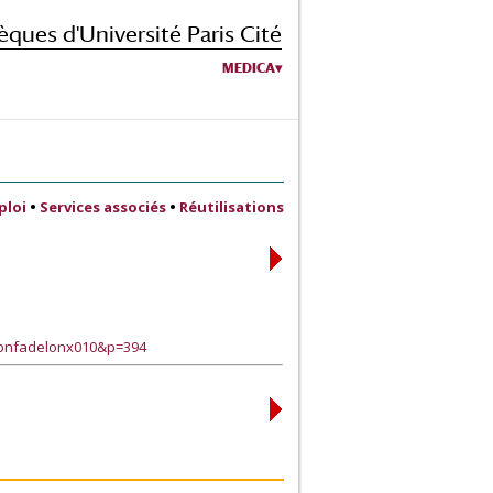
èques d'Université Paris Cité
MEDICA
ploi
•
Services associés
•
Réutilisations
tbnfadelonx010&p=394