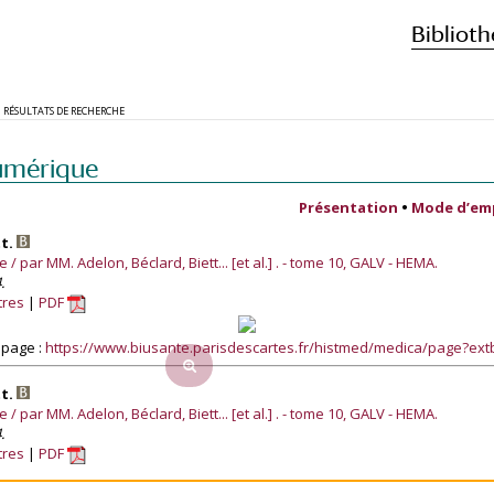
Biblioth
RÉSULTATS DE RECHERCHE
umérique
Présentation
•
Mode d’em
tt.
/ par MM. Adelon, Béclard, Biett... [et al.] . - tome 10, GALV - HEMA.
.
tres
PDF
 page :
https://www.biusante.parisdescartes.fr/histmed/medica/page?ex
tt.
/ par MM. Adelon, Béclard, Biett... [et al.] . - tome 10, GALV - HEMA.
.
tres
PDF