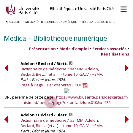
Bibliothèques d'Université Paris Cité
ACCUEIL
MEDICA
BIBLIOTHÈQUE NUMÉRIQUE
RÉSULTATS DE RECHERCHE
Medica — Bibliothèque numérique
Présentation
•
Mode d’emploi
•
Services associés
•
Réutilisations
Adelon / Béclard / Biett.
Dictionnaire de médecine / par MM. Adelon,
Béclard, Biett... [et al.] . - tome 10, GALV - HEMA.
Paris : Béchet jeune, 1824.
Page à Page
Par chapitres
PDF
URL pérenne de cette page :
https://www.biusante.parisdescartes.fr/
histmed/medica/page?extbnfadelonx010&p=486
Adelon / Béclard / Biett.
Dictionnaire de médecine / par MM. Adelon,
Béclard, Biett... [et al.] . - tome 10, GALV - HEMA.
Paris : Béchet jeune, 1824.