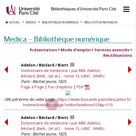
Bibliothèques d'Université Paris Cité
ACCUEIL
MEDICA
BIBLIOTHÈQUE NUMÉRIQUE
RÉSULTATS DE RECHERCHE
Medica — Bibliothèque numérique
Présentation
•
Mode d’emploi
•
Services associés
•
Réutilisations
Adelon / Béclard / Biett.
Dictionnaire de médecine / par MM. Adelon,
Béclard, Biett... [et al.] . - tome 13, LANC - MARU.
Paris : Béchet jeune, 1825.
Page à Page
Par chapitres
PDF
URL pérenne de cette page :
https://www.biusante.parisdescartes.fr/
histmed/medica/page?extbnfadelonx013&p=215
Adelon / Béclard / Biett.
Dictionnaire de médecine / par MM. Adelon,
Béclard, Biett... [et al.] . - tome 13, LANC - MARU.
Paris : Béchet jeune, 1825.