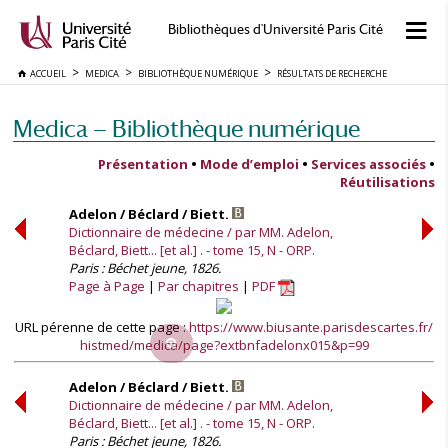
Bibliothèques d'Université Paris Cité
ACCUEIL
MEDICA
BIBLIOTHÈQUE NUMÉRIQUE
RÉSULTATS DE RECHERCHE
Medica — Bibliothèque numérique
Présentation
•
Mode d’emploi
•
Services associés
•
Réutilisations
Adelon / Béclard / Biett.
Dictionnaire de médecine / par MM. Adelon,
Béclard, Biett... [et al.] . - tome 15, N - ORP.
Paris : Béchet jeune, 1826.
Page à Page
Par chapitres
PDF
URL pérenne de cette page :
https://www.biusante.parisdescartes.fr/
histmed/medica/page?extbnfadelonx015&p=99
Adelon / Béclard / Biett.
Dictionnaire de médecine / par MM. Adelon,
Béclard, Biett... [et al.] . - tome 15, N - ORP.
Paris : Béchet jeune, 1826.