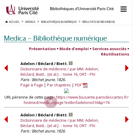
Bibliothèques d'Université Paris Cité
ACCUEIL
MEDICA
BIBLIOTHÈQUE NUMÉRIQUE
RÉSULTATS DE RECHERCHE
Medica — Bibliothèque numérique
Présentation
•
Mode d’emploi
•
Services associés
•
Réutilisations
Adelon / Béclard / Biett.
Dictionnaire de médecine / par MM. Adelon,
Béclard, Biett... [et al.] . - tome 16, ORT - PIV.
Paris : Béchet jeune, 1826.
Page à Page
Par chapitres
PDF
URL pérenne de cette page :
https://www.biusante.parisdescartes.fr/
histmed/medica/page?extbnfadelonx016&p=74
Adelon / Béclard / Biett.
Dictionnaire de médecine / par MM. Adelon,
Béclard, Biett... [et al.] . - tome 16, ORT - PIV.
Paris : Béchet jeune, 1826.