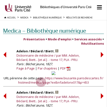
Bibliothèques d'Université Paris Cité
ACCUEIL
MEDICA
BIBLIOTHÈQUE NUMÉRIQUE
RÉSULTATS DE RECHERCHE
Medica — Bibliothèque numérique
Présentation
•
Mode d’emploi
•
Services associés
•
Réutilisations
Adelon / Béclard / Biett.
Dictionnaire de médecine / par MM. Adelon,
Béclard, Biett... [et al.] . - tome 17, PLA - PRU.
Paris : Béchet jeune, 1827.
Page à Page
Par chapitres
PDF
URL pérenne de cette page :
https://www.biusante.parisdescartes.fr/
histmed/medica/page?extbnfadelonx017&p=453
Adelon / Béclard / Biett.
Dictionnaire de médecine / par MM. Adelon,
Béclard, Biett... [et al.] . - tome 17, PLA - PRU.
Paris : Béchet jeune, 1827.