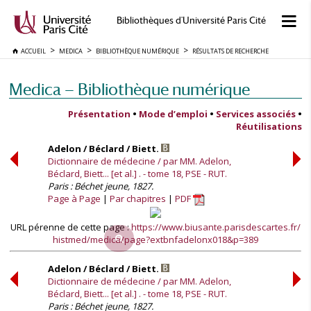
Bibliothèques d'Université Paris Cité
ACCUEIL
MEDICA
BIBLIOTHÈQUE NUMÉRIQUE
RÉSULTATS DE RECHERCHE
Medica — Bibliothèque numérique
Présentation
•
Mode d’emploi
•
Services associés
•
Réutilisations
Adelon / Béclard / Biett.
Dictionnaire de médecine / par MM. Adelon,
Béclard, Biett... [et al.] . - tome 18, PSE - RUT.
Paris : Béchet jeune, 1827.
Page à Page
Par chapitres
PDF
URL pérenne de cette page :
https://www.biusante.parisdescartes.fr/
histmed/medica/page?extbnfadelonx018&p=389
Adelon / Béclard / Biett.
Dictionnaire de médecine / par MM. Adelon,
Béclard, Biett... [et al.] . - tome 18, PSE - RUT.
Paris : Béchet jeune, 1827.