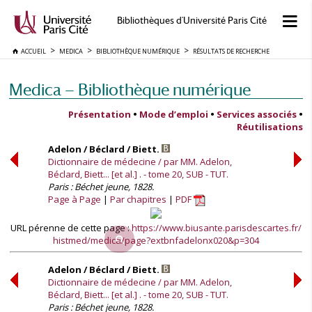
Bibliothèques d'Université Paris Cité
ACCUEIL
MEDICA
BIBLIOTHÈQUE NUMÉRIQUE
RÉSULTATS DE RECHERCHE
Medica — Bibliothèque numérique
Présentation
•
Mode d’emploi
•
Services associés
•
Réutilisations
Adelon / Béclard / Biett.
Dictionnaire de médecine / par MM. Adelon,
Béclard, Biett... [et al.] . - tome 20, SUB - TUT.
Paris : Béchet jeune, 1828.
Page à Page
Par chapitres
PDF
URL pérenne de cette page :
https://www.biusante.parisdescartes.fr/
histmed/medica/page?extbnfadelonx020&p=304
Adelon / Béclard / Biett.
Dictionnaire de médecine / par MM. Adelon,
Béclard, Biett... [et al.] . - tome 20, SUB - TUT.
Paris : Béchet jeune, 1828.