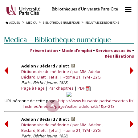
Bibliothèques d'Université Paris Cité
ACCUEIL
MEDICA
BIBLIOTHÈQUE NUMÉRIQUE
RÉSULTATS DE RECHERCHE
Medica — Bibliothèque numérique
Présentation
•
Mode d’emploi
•
Services associés
•
Réutilisations
Adelon / Béclard / Biett.
Dictionnaire de médecine / par MM. Adelon,
Béclard, Biett... [et al.] . - tome 21, TYM - ZYG.
Paris : Béchet jeune, 1828.
Page à Page
Par chapitres
PDF
URL pérenne de cette page :
https://www.biusante.parisdescartes.fr/
histmed/medica/page?extbnfadelonx021&p=213
Adelon / Béclard / Biett.
Dictionnaire de médecine / par MM. Adelon,
Béclard, Biett... [et al.] . - tome 21, TYM - ZYG.
Paris : Béchet jeune, 1828.