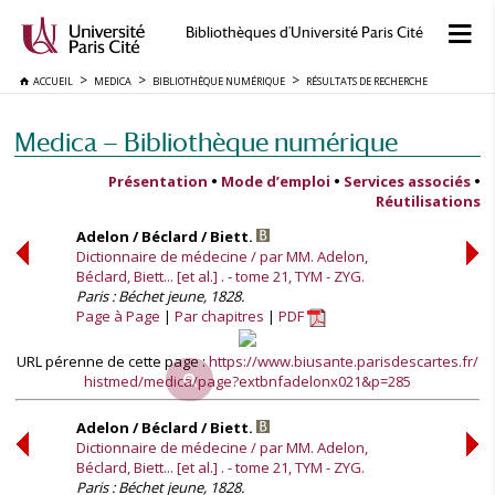
Bibliothèques d'Université Paris Cité
ACCUEIL
MEDICA
BIBLIOTHÈQUE NUMÉRIQUE
RÉSULTATS DE RECHERCHE
Medica — Bibliothèque numérique
Présentation
•
Mode d’emploi
•
Services associés
•
Réutilisations
Adelon / Béclard / Biett.
Dictionnaire de médecine / par MM. Adelon,
Béclard, Biett... [et al.] . - tome 21, TYM - ZYG.
Paris : Béchet jeune, 1828.
Page à Page
Par chapitres
PDF
URL pérenne de cette page :
https://www.biusante.parisdescartes.fr/
histmed/medica/page?extbnfadelonx021&p=285
Adelon / Béclard / Biett.
Dictionnaire de médecine / par MM. Adelon,
Béclard, Biett... [et al.] . - tome 21, TYM - ZYG.
Paris : Béchet jeune, 1828.