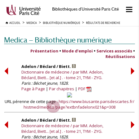
Bibliothèques d'Université Paris Cité
ACCUEIL
MEDICA
BIBLIOTHÈQUE NUMÉRIQUE
RÉSULTATS DE RECHERCHE
Medica — Bibliothèque numérique
Présentation
•
Mode d’emploi
•
Services associés
•
Réutilisations
Adelon / Béclard / Biett.
Dictionnaire de médecine / par MM. Adelon,
Béclard, Biett... [et al.] . - tome 21, TYM - ZYG.
Paris : Béchet jeune, 1828.
Page à Page
Par chapitres
PDF
URL pérenne de cette page :
https://www.biusante.parisdescartes.fr/
histmed/medica/page?extbnfadelonx021&p=308
Adelon / Béclard / Biett.
Dictionnaire de médecine / par MM. Adelon,
Béclard, Biett... [et al.] . - tome 21, TYM - ZYG.
Paris : Béchet jeune, 1828.