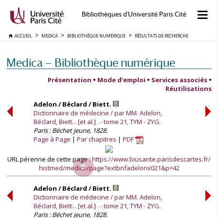
Bibliothèques d'Université Paris Cité
ACCUEIL
MEDICA
BIBLIOTHÈQUE NUMÉRIQUE
RÉSULTATS DE RECHERCHE
Medica — Bibliothèque numérique
Présentation
•
Mode d’emploi
•
Services associés
•
Réutilisations
Adelon / Béclard / Biett.
Dictionnaire de médecine / par MM. Adelon,
Béclard, Biett... [et al.] . - tome 21, TYM - ZYG.
Paris : Béchet jeune, 1828.
Page à Page
Par chapitres
PDF
URL pérenne de cette page :
https://www.biusante.parisdescartes.fr/
histmed/medica/page?extbnfadelonx021&p=42
Adelon / Béclard / Biett.
Dictionnaire de médecine / par MM. Adelon,
Béclard, Biett... [et al.] . - tome 21, TYM - ZYG.
Paris : Béchet jeune, 1828.