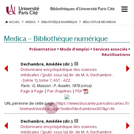
Bibliothèques d'Université Paris Cité
ACCUEIL
MEDICA
BIBLIOTHÈQUE NUMÉRIQUE
RÉSULTATS DE RECHERCHE
Medica — Bibliothèque numérique
Présentation
•
Mode d’emploi
•
Services associés
•
Réutilisations
Dechambre, Amédée (dir.).
Dictionnaire encyclopédique des sciences
médicales / [publ. sous la] dir. de M. A. Dechambre .
- [série 1], tome 7, AST - AZZ.
Paris : G. Masson : P. Asselin, 1876 (circa).
Page à Page
Par chapitres
PDF
URL pérenne de cette page :
https://www.biusante.parisdescartes.fr/
histmed/medica/page?extbnfdechambrex007&p=36
Dechambre, Amédée (dir.).
Dictionnaire encyclopédique des sciences
médicales / [publ. sous la] dir. de M. A. Dechambre .