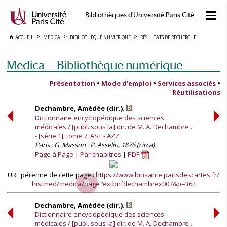
Bibliothèques d'Université Paris Cité
ACCUEIL
MEDICA
BIBLIOTHÈQUE NUMÉRIQUE
RÉSULTATS DE RECHERCHE
Medica — Bibliothèque numérique
Présentation
•
Mode d’emploi
•
Services associés
•
Réutilisations
Dechambre, Amédée (dir.).
Dictionnaire encyclopédique des sciences
médicales / [publ. sous la] dir. de M. A. Dechambre .
- [série 1], tome 7, AST - AZZ.
Paris : G. Masson : P. Asselin, 1876 (circa).
Page à Page
Par chapitres
PDF
URL pérenne de cette page :
https://www.biusante.parisdescartes.fr/
histmed/medica/page?extbnfdechambrex007&p=362
Dechambre, Amédée (dir.).
Dictionnaire encyclopédique des sciences
médicales / [publ. sous la] dir. de M. A. Dechambre .