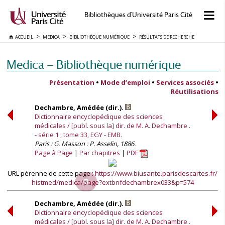
Bibliothèques d'Université Paris Cité
ACCUEIL
MEDICA
BIBLIOTHÈQUE NUMÉRIQUE
RÉSULTATS DE RECHERCHE
Medica — Bibliothèque numérique
Présentation
•
Mode d’emploi
•
Services associés
•
Réutilisations
Dechambre, Amédée (dir.).
Dictionnaire encyclopédique des sciences
médicales / [publ. sous la] dir. de M. A. Dechambre .
- série 1 , tome 33, EGY - EMB.
Paris : G. Masson : P. Asselin, 1886.
Page à Page
Par chapitres
PDF
URL pérenne de cette page :
https://www.biusante.parisdescartes.fr/
histmed/medica/page?extbnfdechambrex033&p=574
Dechambre, Amédée (dir.).
Dictionnaire encyclopédique des sciences
médicales / [publ. sous la] dir. de M. A. Dechambre .