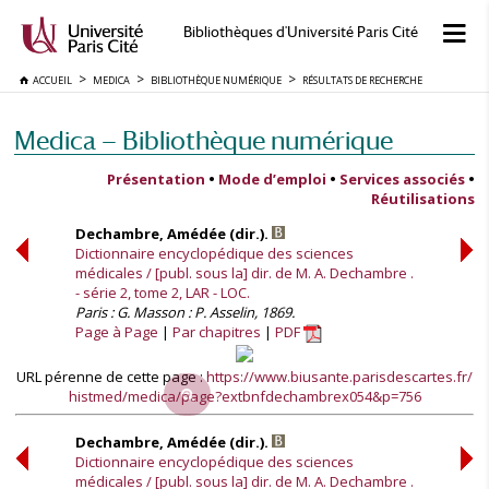
Bibliothèques d'Université Paris Cité
ACCUEIL
MEDICA
BIBLIOTHÈQUE NUMÉRIQUE
RÉSULTATS DE RECHERCHE
Medica — Bibliothèque numérique
Présentation
•
Mode d’emploi
•
Services associés
•
Réutilisations
Dechambre, Amédée (dir.).
Dictionnaire encyclopédique des sciences
médicales / [publ. sous la] dir. de M. A. Dechambre .
- série 2, tome 2, LAR - LOC.
Paris : G. Masson : P. Asselin, 1869.
Page à Page
Par chapitres
PDF
URL pérenne de cette page :
https://www.biusante.parisdescartes.fr/
histmed/medica/page?extbnfdechambrex054&p=756
Dechambre, Amédée (dir.).
Dictionnaire encyclopédique des sciences
médicales / [publ. sous la] dir. de M. A. Dechambre .