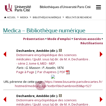
Bibliothèques d'Université Paris Cité
ACCUEIL
MEDICA
BIBLIOTHÈQUE NUMÉRIQUE
RÉSULTATS DE RECHERCHE
Medica — Bibliothèque numérique
Présentation
•
Mode d’emploi
•
Services associés
•
Réutilisations
Dechambre, Amédée (dir.).
Dictionnaire encyclopédique des sciences
médicales / [publ. sous la] dir. de M. A. Dechambre .
- série 2, tome 6, MED - MEP.
Paris : G. Masson : P. Asselin, 1874.
Page à Page
Par chapitres
PDF
URL pérenne de cette page :
https://www.biusante.parisdescartes.fr/
histmed/medica/page?extbnfdechambrex058&p=527
Dechambre, Amédée (dir.).
Dictionnaire encyclopédique des sciences
médicales / [publ. sous la] dir. de M. A. Dechambre .