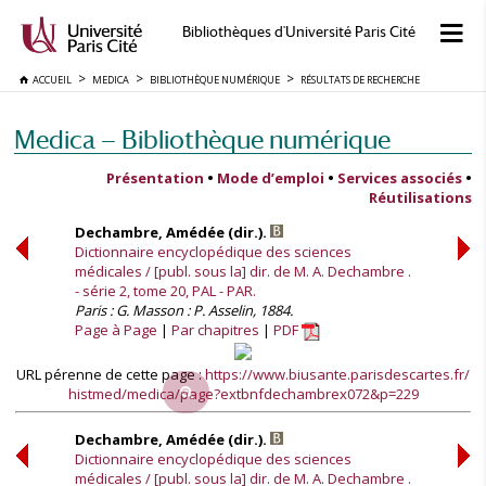
Bibliothèques d'Université Paris Cité
ACCUEIL
MEDICA
BIBLIOTHÈQUE NUMÉRIQUE
RÉSULTATS DE RECHERCHE
Medica — Bibliothèque numérique
Présentation
•
Mode d’emploi
•
Services associés
•
Réutilisations
Dechambre, Amédée (dir.).
Dictionnaire encyclopédique des sciences
médicales / [publ. sous la] dir. de M. A. Dechambre .
- série 2, tome 20, PAL - PAR.
Paris : G. Masson : P. Asselin, 1884.
Page à Page
Par chapitres
PDF
URL pérenne de cette page :
https://www.biusante.parisdescartes.fr/
histmed/medica/page?extbnfdechambrex072&p=229
Dechambre, Amédée (dir.).
Dictionnaire encyclopédique des sciences
médicales / [publ. sous la] dir. de M. A. Dechambre .