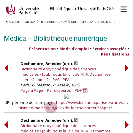
Bibliothèques d'Université Paris Cité
ACCUEIL
MEDICA
BIBLIOTHÈQUE NUMÉRIQUE
RÉSULTATS DE RECHERCHE
Medica — Bibliothèque numérique
Présentation
•
Mode d’emploi
•
Services associés
•
Réutilisations
Dechambre, Amédée (dir.).
Dictionnaire encyclopédique des sciences
médicales / [publ. sous la] dir. de M. A. Dechambre .
- série 2, tome 21, PAR - PEA.
Paris : G. Masson : P. Asselin, 1885.
Page à Page
Par chapitres
PDF
URL pérenne de cette page :
https://www.biusante.parisdescartes.fr/
histmed/medica/page?extbnfdechambrex073&p=153
Dechambre, Amédée (dir.).
Dictionnaire encyclopédique des sciences
médicales / [publ. sous la] dir. de M. A. Dechambre .