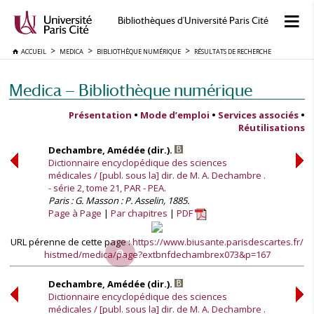
Bibliothèques d'Université Paris Cité
ACCUEIL
MEDICA
BIBLIOTHÈQUE NUMÉRIQUE
RÉSULTATS DE RECHERCHE
Medica — Bibliothèque numérique
Présentation
•
Mode d’emploi
•
Services associés
•
Réutilisations
Dechambre, Amédée (dir.).
Dictionnaire encyclopédique des sciences
médicales / [publ. sous la] dir. de M. A. Dechambre .
- série 2, tome 21, PAR - PEA.
Paris : G. Masson : P. Asselin, 1885.
Page à Page
Par chapitres
PDF
URL pérenne de cette page :
https://www.biusante.parisdescartes.fr/
histmed/medica/page?extbnfdechambrex073&p=167
Dechambre, Amédée (dir.).
Dictionnaire encyclopédique des sciences
médicales / [publ. sous la] dir. de M. A. Dechambre .