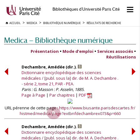
Bibliothèques d'Université Paris Cité
ACCUEIL
MEDICA
BIBLIOTHÈQUE NUMÉRIQUE
RÉSULTATS DE RECHERCHE
Medica — Bibliothèque numérique
Présentation
•
Mode d’emploi
•
Services associés
•
Réutilisations
Dechambre, Amédée (dir.).
Dictionnaire encyclopédique des sciences
médicales / [publ. sous la] dir. de M. A. Dechambre .
- série 2, tome 21, PAR - PEA.
Paris : G. Masson : P. Asselin, 1885.
Page à Page
Par chapitres
PDF
URL pérenne de cette page :
https://www.biusante.parisdescartes.fr/
histmed/medica/page?extbnfdechambrex073&p=660
Dechambre, Amédée (dir.).
Dictionnaire encyclopédique des sciences
médicales / [publ. sous la] dir. de M. A. Dechambre .