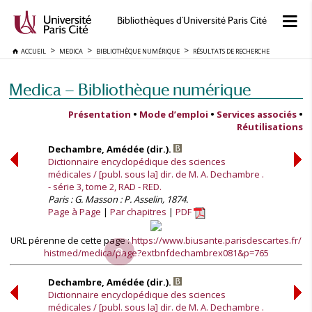
Bibliothèques d'Université Paris Cité
ACCUEIL
MEDICA
BIBLIOTHÈQUE NUMÉRIQUE
RÉSULTATS DE RECHERCHE
Medica — Bibliothèque numérique
Présentation
•
Mode d’emploi
•
Services associés
•
Réutilisations
Dechambre, Amédée (dir.).
Dictionnaire encyclopédique des sciences
médicales / [publ. sous la] dir. de M. A. Dechambre .
- série 3, tome 2, RAD - RED.
Paris : G. Masson : P. Asselin, 1874.
Page à Page
Par chapitres
PDF
URL pérenne de cette page :
https://www.biusante.parisdescartes.fr/
histmed/medica/page?extbnfdechambrex081&p=765
Dechambre, Amédée (dir.).
Dictionnaire encyclopédique des sciences
médicales / [publ. sous la] dir. de M. A. Dechambre .