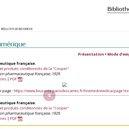
Biblioth
RÉSULTATS DE RECHERCHE
umérique
Présentation
•
Mode d’em
utique française.
et produits conditionnés de la "Cooper"
ion pharmaceutique française, 1929.
tres
PDF
e page :
https://www.biusante.parisdescartes.fr/histmed/medica/page?e
utique française.
et produits conditionnés de la "Cooper"
ion pharmaceutique française, 1929.
tres
PDF