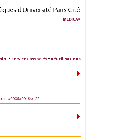
èques d'Université Paris Cité
MEDICA
ploi
•
Services associés
•
Réutilisations
xtcnop0006x001&p=52