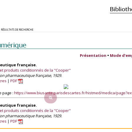
Biblioth
RÉSULTATS DE RECHERCHE
umérique
Présentation
•
Mode d’em
utique française.
et produits conditionnés de la "Cooper"
ion pharmaceutique française, 1929.
tres
PDF
e page :
https://www.biusante.parisdescartes.fr/histmed/medica/page?e
utique française.
et produits conditionnés de la "Cooper"
ion pharmaceutique française, 1929.
tres
PDF