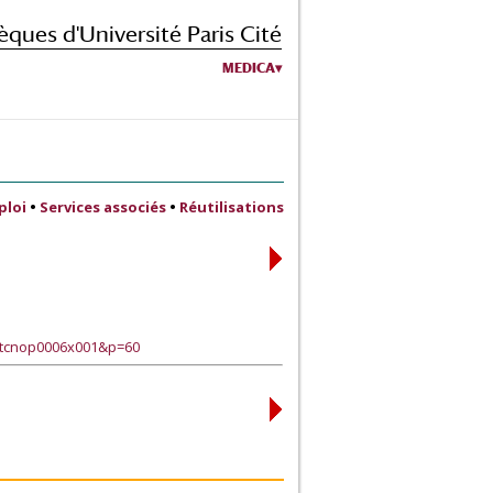
èques d'Université Paris Cité
MEDICA
ploi
•
Services associés
•
Réutilisations
xtcnop0006x001&p=60