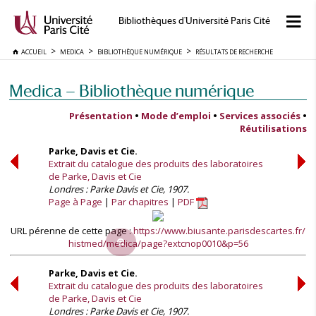
Bibliothèques d'Université Paris Cité
ACCUEIL
MEDICA
BIBLIOTHÈQUE NUMÉRIQUE
RÉSULTATS DE RECHERCHE
Medica — Bibliothèque numérique
Présentation
•
Mode d’emploi
•
Services associés
•
Réutilisations
Parke, Davis et Cie.
Extrait du catalogue des produits des laboratoires
de Parke, Davis et Cie
Londres : Parke Davis et Cie, 1907.
Page à Page
Par chapitres
PDF
URL pérenne de cette page :
https://www.biusante.parisdescartes.fr/
histmed/medica/page?extcnop0010&p=56
Parke, Davis et Cie.
Extrait du catalogue des produits des laboratoires
de Parke, Davis et Cie
Londres : Parke Davis et Cie, 1907.