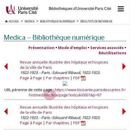
Bibliothèques d'Université Paris Cité
ACCUEIL
MEDICA
BIBLIOTHÈQUE NUMÉRIQUE
RÉSULTATS DE RECHERCHE
Medica — Bibliothèque numérique
Présentation
•
Mode d’emploi
•
Services associés
•
Réutilisations
Revue annuelle illustrée des hôpitaux et hospices
de la ville de Paris
1922-1923. - Paris : Edouard Ribaud, 1922-1923.
Page à Page
Par chapitres
PDF
URL pérenne de cette page :
https://www.biusante.parisdescartes.fr/
histmed/medica/page?extcuki0001&p=97
Revue annuelle illustrée des hôpitaux et hospices
de la ville de Paris
1922-1923. - Paris : Edouard Ribaud, 1922-1923.
Page à Page
Par chapitres
PDF