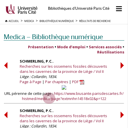
Bibliothèques d'Université Paris Cité
ACCUEIL
MEDICA
BIBLIOTHÈQUE NUMÉRIQUE
RÉSULTATS DE RECHERCHE
Medica — Bibliothèque numérique
Présentation
•
Mode d’emploi
•
Services associés
•
Réutilisations
SCHMERLING, P.C..
Recherches sur les ossemens fossiles découverts
dans les cavernes de la province de Liège / Vol II
Liège : Collardin, 1834.
Page à Page
Par chapitres
PDF
URL pérenne de cette page :
https://www.biusante.parisdescartes.fr/
histmed/medica/page?extmnhn14518x02&p=122
SCHMERLING, P.C..
Recherches sur les ossemens fossiles découverts
dans les cavernes de la province de Liège / Vol II
Liège : Collardin, 1834.