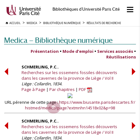
Bibliothèques d'Université Paris Cité
ACCUEIL
MEDICA
BIBLIOTHÈQUE NUMÉRIQUE
RÉSULTATS DE RECHERCHE
Medica — Bibliothèque numérique
Présentation
•
Mode d’emploi
•
Services associés
•
Réutilisations
SCHMERLING, P.C..
Recherches sur les ossemens fossiles découverts
dans les cavernes de la province de Liège / Vol II
Liège : Collardin, 1834.
Page à Page
Par chapitres
PDF
URL pérenne de cette page :
https://www.biusante.parisdescartes.fr/
histmed/medica/page?extmnhn14518x02&p=98
SCHMERLING, P.C..
Recherches sur les ossemens fossiles découverts
dans les cavernes de la province de Liège / Vol II
Liège : Collardin, 1834.